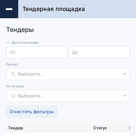
Тендерная площадка
Тендеры
Дата окончания
Проект
Выберите...
Категории
Выберите...
Очистить фильтры
Тендер
Статус
На