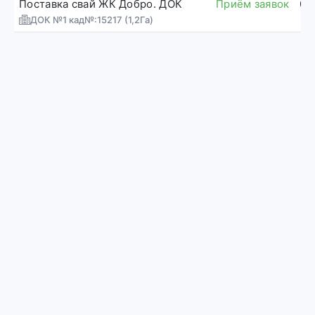
Поставка свай ЖК Добро. ДОК
Приём заявок
05
ДОК №1 кад№:15217 (1,2Га)